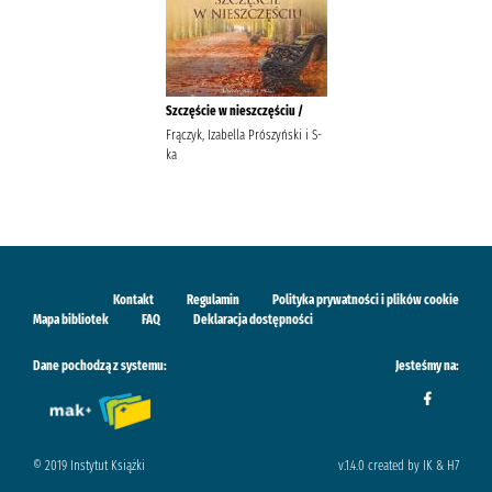
Szczęście w nieszczęściu /
Frączyk, Izabella Prószyński i S-
ka
Kontakt
Regulamin
Polityka prywatności i plików cookie
Mapa bibliotek
FAQ
Deklaracja dostępności
Dane pochodzą z systemu:
Jesteśmy na:
© 2019 Instytut Książki
v.1.4.0 created by IK & H7