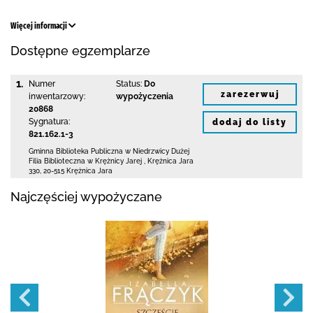
Więcej informacji
Dostępne egzemplarze
1.
Numer
Status:
Do
zarezerwuj
inwentarzowy:
wypożyczenia
20868
Sygnatura:
dodaj do listy
821.162.1-3
Gminna Biblioteka Publiczna w Niedrzwicy Dużej
Filia Biblioteczna w Krężnicy Jarej
,
Krężnica Jara
330
,
20-515 Krężnica Jara
Najczęściej wypożyczane