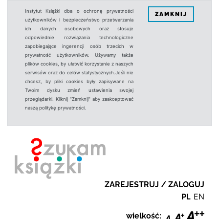
Instytut Książki dba o ochronę prywatności
ZAMKNIJ
użytkowników i bezpieczeństwo przetwarzania
ich danych osobowych oraz stosuje
odpowiednie rozwiązania technologiczne
zapobiegające ingerencji osób trzecich w
prywatność użytkowników. Używamy także
plików cookies, by ułatwić korzystanie z naszych
serwisów oraz do celów statystycznych.Jeśli nie
chcesz, by pliki cookies były zapisywane na
Twoim dysku zmień ustawienia swojej
przeglądarki. Kliknij "Zamknij" aby zaakceptować
naszą politykę prywatności.
ZAREJESTRUJ / ZALOGUJ
PL
EN
wielkość: