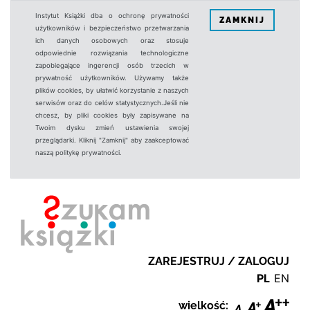
Instytut Książki dba o ochronę prywatności
ZAMKNIJ
użytkowników i bezpieczeństwo przetwarzania
ich danych osobowych oraz stosuje
odpowiednie rozwiązania technologiczne
zapobiegające ingerencji osób trzecich w
prywatność użytkowników. Używamy także
plików cookies, by ułatwić korzystanie z naszych
serwisów oraz do celów statystycznych.Jeśli nie
chcesz, by pliki cookies były zapisywane na
Twoim dysku zmień ustawienia swojej
przeglądarki. Kliknij "Zamknij" aby zaakceptować
naszą politykę prywatności.
ZAREJESTRUJ / ZALOGUJ
PL
EN
wielkość: