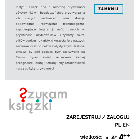
Instytut Książki dba o ochronę prywatności
ZAMKNIJ
użytkowników i bezpieczeństwo przetwarzania
ich danych osobowych oraz stosuje
odpowiednie rozwiązania technologiczne
zapobiegające ingerencji osób trzecich w
prywatność użytkowników. Używamy także
plików cookies, by ułatwić korzystanie z naszych
serwisów oraz do celów statystycznych.Jeśli nie
chcesz, by pliki cookies były zapisywane na
Twoim dysku zmień ustawienia swojej
przeglądarki. Kliknij "Zamknij" aby zaakceptować
naszą politykę prywatności.
ZAREJESTRUJ / ZALOGUJ
PL
EN
wielkość: