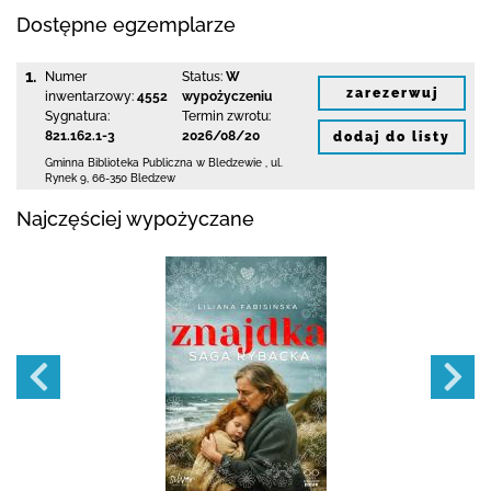
Dostępne egzemplarze
1.
Numer
Status:
W
zarezerwuj
inwentarzowy:
4552
wypożyczeniu
Sygnatura:
Termin zwrotu:
821.162.1-3
2026/08/20
dodaj do listy
Gminna Biblioteka Publiczna w Bledzewie
,
ul.
Rynek 9
,
66-350 Bledzew
Najczęściej wypożyczane