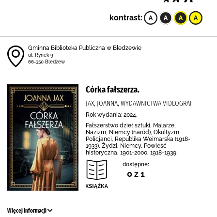
kontrast:
Gminna Biblioteka Publiczna w Bledzewie
ul. Rynek 9
66-350 Bledzew
Córka fałszerza.
JAX, JOANNA, WYDAWNICTWA VIDEOGRAF
Rok wydania: 2024.
Fałszerstwo dzieł sztuki, Malarze,
Nazizm, Niemcy (naród), Okultyzm,
Policjanci, Republika Weimarska (1918-
1933), Żydzi, Niemcy, Powieść
historyczna, 1901-2000, 1918-1939
dostępne:
0 z 1
Więcej informacji