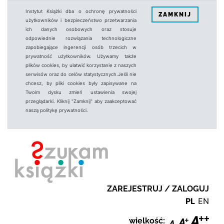
Instytut Książki dba o ochronę prywatności
ZAMKNIJ
użytkowników i bezpieczeństwo przetwarzania
ich danych osobowych oraz stosuje
odpowiednie rozwiązania technologiczne
zapobiegające ingerencji osób trzecich w
prywatność użytkowników. Używamy także
plików cookies, by ułatwić korzystanie z naszych
serwisów oraz do celów statystycznych.Jeśli nie
chcesz, by pliki cookies były zapisywane na
Twoim dysku zmień ustawienia swojej
przeglądarki. Kliknij "Zamknij" aby zaakceptować
naszą politykę prywatności.
ZAREJESTRUJ / ZALOGUJ
PL
EN
wielkość: