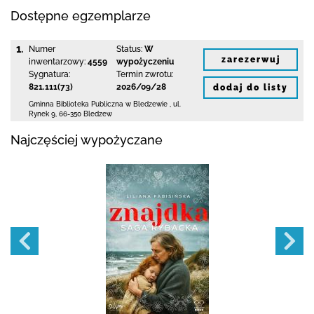
Dostępne egzemplarze
1.
Numer
Status:
W
zarezerwuj
inwentarzowy:
4559
wypożyczeniu
Sygnatura:
Termin zwrotu:
821.111(73)
2026/09/28
dodaj do listy
Gminna Biblioteka Publiczna w Bledzewie
,
ul.
Rynek 9
,
66-350 Bledzew
Najczęściej wypożyczane