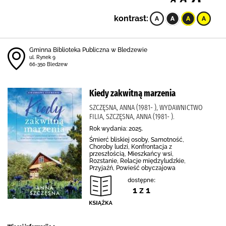
kontrast:
Gminna Biblioteka Publiczna w Bledzewie
ul. Rynek 9
66-350 Bledzew
Kiedy zakwitną marzenia
SZCZĘSNA, ANNA (1981- ), WYDAWNICTWO
FILIA, SZCZĘSNA, ANNA (1981- ).
Rok wydania: 2025.
Śmierć bliskiej osoby, Samotność,
Choroby ludzi, Konfrontacja z
przeszłością, Mieszkańcy wsi,
Rozstanie, Relacje międzyludzkie,
Przyjaźń, Powieść obyczajowa
dostępne:
1 z 1