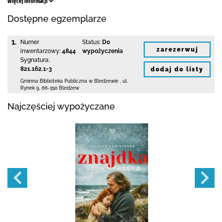
Więcej informacji
Dostępne egzemplarze
1.
Numer
Status:
Do
zarezerwuj
inwentarzowy:
4844
wypożyczenia
Sygnatura:
821.162.1-3
dodaj do listy
Gminna Biblioteka Publiczna w Bledzewie
,
ul.
Rynek 9
,
66-350 Bledzew
Najczęściej wypożyczane