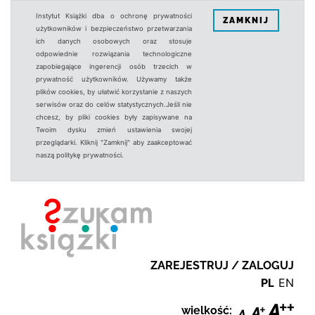
Instytut Książki dba o ochronę prywatności
ZAMKNIJ
użytkowników i bezpieczeństwo przetwarzania
ich danych osobowych oraz stosuje
odpowiednie rozwiązania technologiczne
zapobiegające ingerencji osób trzecich w
prywatność użytkowników. Używamy także
plików cookies, by ułatwić korzystanie z naszych
serwisów oraz do celów statystycznych.Jeśli nie
chcesz, by pliki cookies były zapisywane na
Twoim dysku zmień ustawienia swojej
przeglądarki. Kliknij "Zamknij" aby zaakceptować
naszą politykę prywatności.
ZAREJESTRUJ / ZALOGUJ
PL
EN
wielkość: