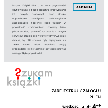
Instytut Książki dba o ochronę prywatności
ZAMKNIJ
użytkowników i bezpieczeństwo przetwarzania
ich danych osobowych oraz stosuje
odpowiednie rozwiązania technologiczne
zapobiegające ingerencji osób trzecich w
prywatność użytkowników. Używamy także
plików cookies, by ułatwić korzystanie z naszych
serwisów oraz do celów statystycznych.Jeśli nie
chcesz, by pliki cookies były zapisywane na
Twoim dysku zmień ustawienia swojej
przeglądarki. Kliknij "Zamknij" aby zaakceptować
naszą politykę prywatności.
ZAREJESTRUJ / ZALOGUJ
PL
EN
wielkość: