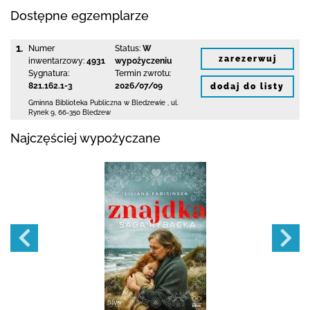
Dostępne egzemplarze
1.
Numer
Status:
W
zarezerwuj
inwentarzowy:
4931
wypożyczeniu
Sygnatura:
Termin zwrotu:
821.162.1-3
2026/07/09
dodaj do listy
Gminna Biblioteka Publiczna w Bledzewie
,
ul.
Rynek 9
,
66-350 Bledzew
Najczęściej wypożyczane