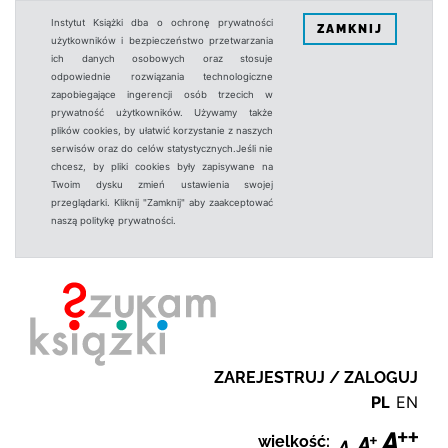
Instytut Książki dba o ochronę prywatności
ZAMKNIJ
użytkowników i bezpieczeństwo przetwarzania
ich danych osobowych oraz stosuje
odpowiednie rozwiązania technologiczne
zapobiegające ingerencji osób trzecich w
prywatność użytkowników. Używamy także
plików cookies, by ułatwić korzystanie z naszych
serwisów oraz do celów statystycznych.Jeśli nie
chcesz, by pliki cookies były zapisywane na
Twoim dysku zmień ustawienia swojej
przeglądarki. Kliknij "Zamknij" aby zaakceptować
naszą politykę prywatności.
ZAREJESTRUJ / ZALOGUJ
PL
EN
wielkość: