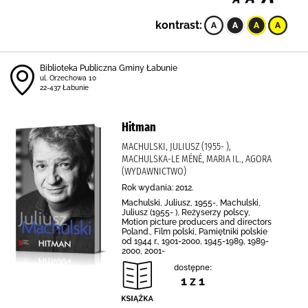
kontrast:
Biblioteka Publiczna Gminy Łabunie
ul. Orzechowa 10
22-437 Łabunie
Hitman
MACHULSKI, JULIUSZ (1955- ),
MACHULSKA-LE MÉNÉ, MARIA IL., AGORA
(WYDAWNICTWO)
Rok wydania: 2012.
Machulski, Juliusz, 1955-, Machulski,
Juliusz (1955- ), Reżyserzy polscy,
Motion picture producers and directors
Poland., Film polski, Pamiętniki polskie
od 1944 r., 1901-2000, 1945-1989, 1989-
2000, 2001-
dostępne:
1 z 1