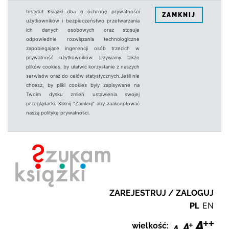
Instytut Książki dba o ochronę prywatności
ZAMKNIJ
użytkowników i bezpieczeństwo przetwarzania
ich danych osobowych oraz stosuje
odpowiednie rozwiązania technologiczne
zapobiegające ingerencji osób trzecich w
prywatność użytkowników. Używamy także
plików cookies, by ułatwić korzystanie z naszych
serwisów oraz do celów statystycznych.Jeśli nie
chcesz, by pliki cookies były zapisywane na
Twoim dysku zmień ustawienia swojej
przeglądarki. Kliknij "Zamknij" aby zaakceptować
naszą politykę prywatności.
ZAREJESTRUJ / ZALOGUJ
PL
EN
wielkość: