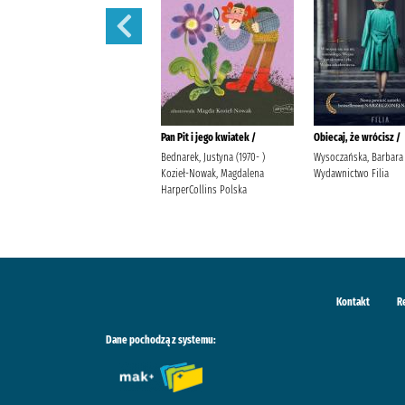
Dziady /
Pan Pit i jego kwiatek /
Obiecaj, że wrócisz /
Mickiewicz, Adam Wydawnictwo
Bednarek, Justyna (1970- )
Wysoczańska, Barbara
Ibis
Kozieł-Nowak, Magdalena
Wydawnictwo Filia
HarperCollins Polska
Kontakt
R
Dane pochodzą z systemu: