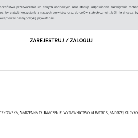
ieczeństwo przetwarzania ich danych osobowych oraz stosuje odpowiednie rozwiązania techno
, by ułatwić korzystanie z naszych serwisów oraz do celów statystycznych.Jeśli nie chcesz, by
aakceptować naszą politykę prywatności.
ZAREJESTRUJ / ZALOGUJ
, RĄCZKOWSKA, MARZENNA TŁUMACZENIE, WYDAWNICTWO ALBATROS, ANDRZEJ KURYŁ