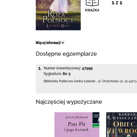
1 z 1
Więcej informacji
Dostępne egzemplarze
1.
Numer inwentarzowy:
47999
Sygnatura:
82-3
Biblioteka Publiczna Gminy Łabunie
,
ul. Orzechowa 10
,
22-437 Ł
Najczęściej wypożyczane