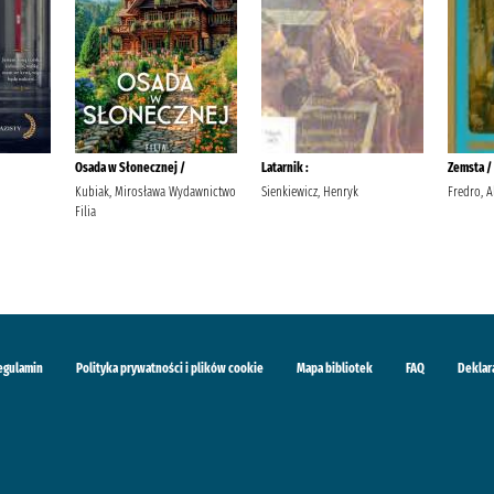
Osada w Słonecznej /
Latarnik :
Zemsta /
Kubiak, Mirosława Wydawnictwo
Sienkiewicz, Henryk
Fredro, A
Filia
egulamin
Polityka prywatności i plików cookie
Mapa bibliotek
FAQ
Deklar