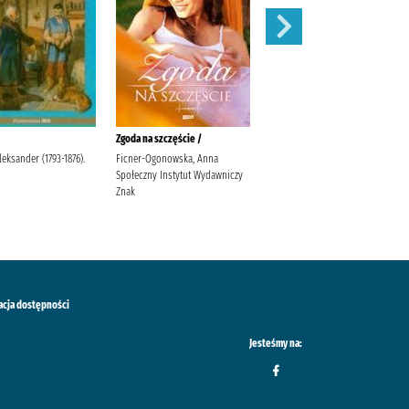
Zgoda na szczęście /
W pustyni i w puszczy /
leksander (1793-1876).
Ficner-Ogonowska, Anna
Sienkiewicz, Henryk Sabak,
Społeczny Instytut Wydawniczy
Agnieszka Księgarnia
Znak
Wydawnictwo Skrzat Stanisław
Porębski Wasilewski, Kazimierz
acja dostępności
Jesteśmy na: