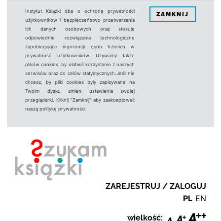
Instytut Książki dba o ochronę prywatności
ZAMKNIJ
użytkowników i bezpieczeństwo przetwarzania
ich danych osobowych oraz stosuje
odpowiednie rozwiązania technologiczne
zapobiegające ingerencji osób trzecich w
prywatność użytkowników. Używamy także
plików cookies, by ułatwić korzystanie z naszych
serwisów oraz do celów statystycznych.Jeśli nie
chcesz, by pliki cookies były zapisywane na
Twoim dysku zmień ustawienia swojej
przeglądarki. Kliknij "Zamknij" aby zaakceptować
naszą politykę prywatności.
ZAREJESTRUJ / ZALOGUJ
PL
EN
wielkość: