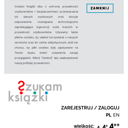
Instytut Książki dba o ochronę prywatności
ZAMKNIJ
użytkowników i bezpieczeństwo przetwarzania
ich danych osobowych oraz stosuje
odpowiednie rozwiązania technologiczne
zapobiegające ingerencji osób trzecich w
prywatność użytkowników. Używamy także
plików cookies, by ułatwić korzystanie z naszych
serwisów oraz do celów statystycznych.Jeśli nie
chcesz, by pliki cookies były zapisywane na
Twoim dysku zmień ustawienia swojej
przeglądarki. Kliknij "Zamknij" aby zaakceptować
naszą politykę prywatności.
ZAREJESTRUJ / ZALOGUJ
PL
EN
wielkość: