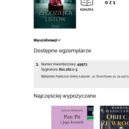
0 z 1
Więcej informacji
Dostępne egzemplarze
1.
Numer inwentarzowy:
49973
Sygnatura:
821.162.1-3
Biblioteka Publiczna Gminy Łabunie
,
ul. Orzechowa 10
,
22-437 Ł
Najczęściej wypożyczane