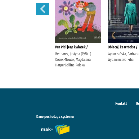
Dziady /
Pan Pit i jego kwiatek /
Obiecaj, że wrócisz /
Mickiewicz, Adam Wydawnictwo
Bednarek, Justyna (1970- )
Wysoczańska, Barbara
Ibis
Kozieł-Nowak, Magdalena
Wydawnictwo Filia
HarperCollins Polska
Kontakt
R
Dane pochodzą z systemu: