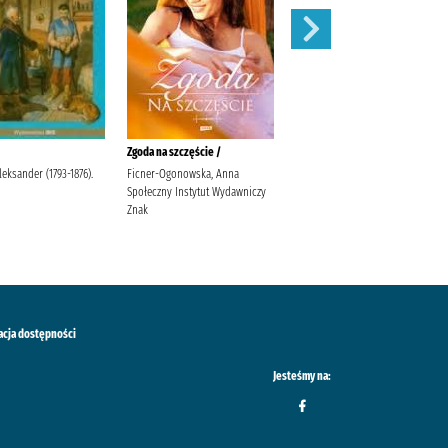
Zgoda na szczęście /
W pustyni i w puszczy /
leksander (1793-1876).
Ficner-Ogonowska, Anna
Sienkiewicz, Henryk Sabak,
Społeczny Instytut Wydawniczy
Agnieszka Księgarnia
Znak
Wydawnictwo Skrzat Stanisław
Porębski Wasilewski, Kazimierz
acja dostępności
Jesteśmy na: