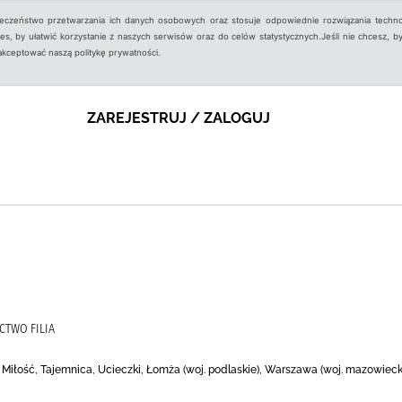
ieczeństwo przetwarzania ich danych osobowych oraz stosuje odpowiednie rozwiązania techno
, by ułatwić korzystanie z naszych serwisów oraz do celów statystycznych.Jeśli nie chcesz, by
aakceptować naszą politykę prywatności.
ZAREJESTRUJ / ZALOGUJ
CTWO FILIA
, Miłość, Tajemnica, Ucieczki, Łomża (woj. podlaskie), Warszawa (woj. mazowiec