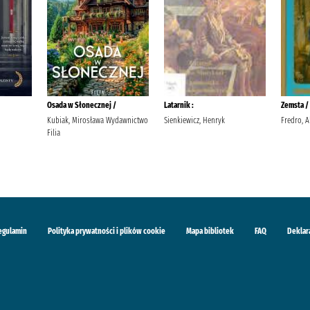
Osada w Słonecznej /
Latarnik :
Zemsta /
Kubiak, Mirosława Wydawnictwo
Sienkiewicz, Henryk
Fredro, A
Filia
egulamin
Polityka prywatności i plików cookie
Mapa bibliotek
FAQ
Deklar