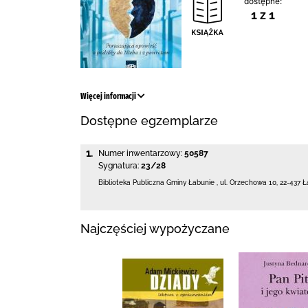
dostępne:
1 z 1
Więcej informacji
Dostępne egzemplarze
1.
Numer inwentarzowy:
50587
Sygnatura:
23/28
Biblioteka Publiczna Gminy Łabunie
,
ul. Orzechowa 10
,
22-437 Ł
Najczęściej wypożyczane