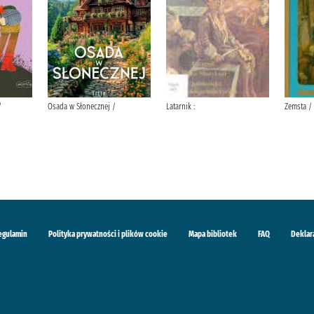
/
Osada w Słonecznej /
Latarnik :
Zemsta /
egulamin
Polityka prywatności i plików cookie
Mapa bibliotek
FAQ
Deklar