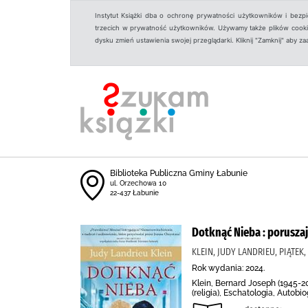
Instytut Książki dba o ochronę prywatności użytkowników i bezp
trzecich w prywatność użytkowników. Używamy także plików cookies
dysku zmień ustawienia swojej przeglądarki. Kliknij "Zamknij" aby z
Biblioteka Publiczna Gminy Łabunie
ul. Orzechowa 10
22-437 Łabunie
Dotknąć Nieba : porusza
KLEIN, JUDY LANDRIEU, PIĄTE
Rok wydania: 2024.
Klein, Bernard Joseph (1945-2
(religia), Eschatologia, Autobi