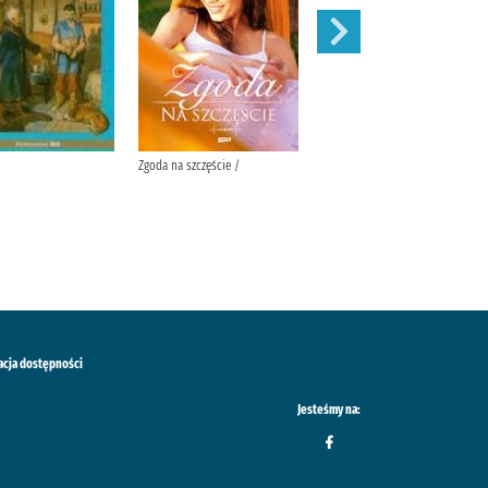
Zgoda na szczęście /
W pustyni i w puszczy /
acja dostępności
Jesteśmy na: