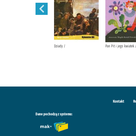
Lalka /
Dziady /
Pan Pit i jego kwiatek 
Kontakt
R
Dane pochodzą z systemu: