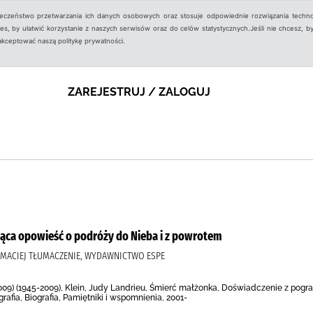
ieczeństwo przetwarzania ich danych osobowych oraz stosuje odpowiednie rozwiązania techno
, by ułatwić korzystanie z naszych serwisów oraz do celów statystycznych.Jeśli nie chcesz, by
aakceptować naszą politykę prywatności.
ZAREJESTRUJ / ZALOGUJ
jąca opowieść o podróży do Nieba i z powrotem
K, MACIEJ TŁUMACZENIE, WYDAWNICTWO ESPE
009) (1945-2009), Klein, Judy Landrieu, Śmierć małżonka, Doświadczenie z pogr
ografia, Biografia, Pamiętniki i wspomnienia, 2001-