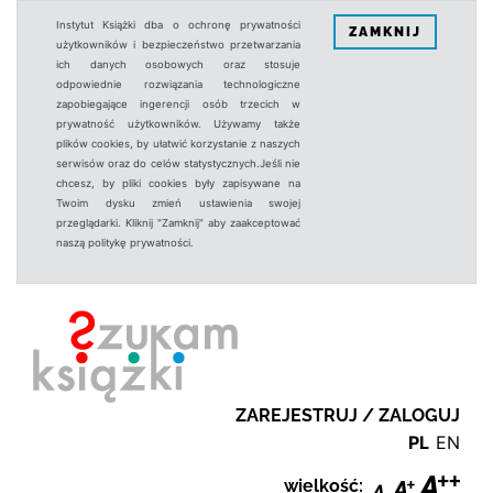
Instytut Książki dba o ochronę prywatności
ZAMKNIJ
użytkowników i bezpieczeństwo przetwarzania
ich danych osobowych oraz stosuje
odpowiednie rozwiązania technologiczne
zapobiegające ingerencji osób trzecich w
prywatność użytkowników. Używamy także
plików cookies, by ułatwić korzystanie z naszych
serwisów oraz do celów statystycznych.Jeśli nie
chcesz, by pliki cookies były zapisywane na
Twoim dysku zmień ustawienia swojej
przeglądarki. Kliknij "Zamknij" aby zaakceptować
naszą politykę prywatności.
ZAREJESTRUJ / ZALOGUJ
PL
EN
wielkość: