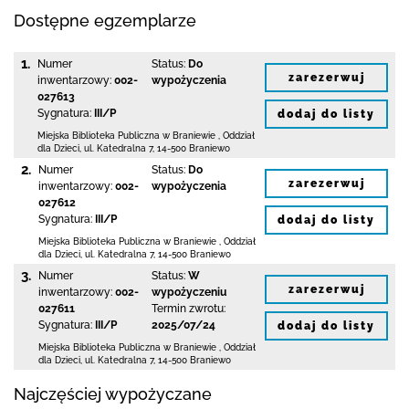
Dostępne egzemplarze
1.
Numer
Status:
Do
zarezerwuj
inwentarzowy:
002-
wypożyczenia
027613
Sygnatura:
III/P
dodaj do listy
Miejska Biblioteka Publiczna
w Braniewie
,
Oddział
dla Dzieci,
ul. Katedralna 7
,
14-500 Braniewo
2.
Numer
Status:
Do
zarezerwuj
inwentarzowy:
002-
wypożyczenia
027612
Sygnatura:
III/P
dodaj do listy
Miejska Biblioteka Publiczna
w Braniewie
,
Oddział
dla Dzieci,
ul. Katedralna 7
,
14-500 Braniewo
3.
Numer
Status:
W
zarezerwuj
inwentarzowy:
002-
wypożyczeniu
027611
Termin zwrotu:
Sygnatura:
III/P
2025/07/24
dodaj do listy
Miejska Biblioteka Publiczna
w Braniewie
,
Oddział
dla Dzieci,
ul. Katedralna 7
,
14-500 Braniewo
Najczęściej wypożyczane