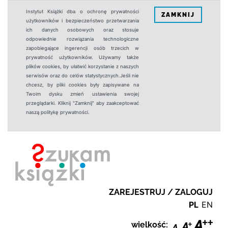
Instytut Książki dba o ochronę prywatności
ZAMKNIJ
użytkowników i bezpieczeństwo przetwarzania
ich danych osobowych oraz stosuje
odpowiednie rozwiązania technologiczne
zapobiegające ingerencji osób trzecich w
prywatność użytkowników. Używamy także
plików cookies, by ułatwić korzystanie z naszych
serwisów oraz do celów statystycznych.Jeśli nie
chcesz, by pliki cookies były zapisywane na
Twoim dysku zmień ustawienia swojej
przeglądarki. Kliknij "Zamknij" aby zaakceptować
naszą politykę prywatności.
ZAREJESTRUJ / ZALOGUJ
PL
EN
wielkość: