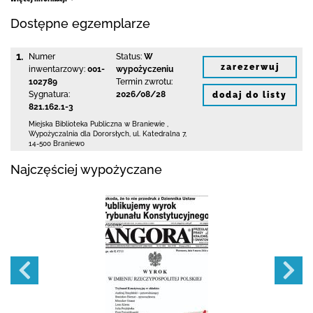
Dostępne egzemplarze
1.
Numer
Status:
W
zarezerwuj
inwentarzowy:
001-
wypożyczeniu
102789
Termin zwrotu:
Sygnatura:
2026/08/28
dodaj do listy
821.162.1-3
Miejska Biblioteka Publiczna
w Braniewie
,
Wypożyczalnia dla Dororsłych,
ul. Katedralna 7
,
14-500 Braniewo
Najczęściej wypożyczane