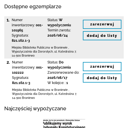
Dostępne egzemplarze
1.
Numer
Status:
W
zarezerwuj
inwentarzowy:
001-
wypożyczeniu
101965
Termin zwrotu:
Sygnatura:
2026/08/24
dodaj do listy
821.162.1-3
Miejska Biblioteka Publiczna
w Braniewie
,
Wypożyczalnia dla Dororsłych,
ul. Katedralna 7
,
14-500 Braniewo
2.
Numer
Status:
Do
zarezerwuj
inwentarzowy:
001-
wypożyczenia
102222
Zarezerwowane do:
Sygnatura:
2026/08/17
dodaj do listy
821.162.1-3
W kolejce: :
1
Miejska Biblioteka Publiczna
w Braniewie
,
Wypożyczalnia dla Dororsłych,
ul. Katedralna 7
,
14-500 Braniewo
Najczęściej wypożyczane