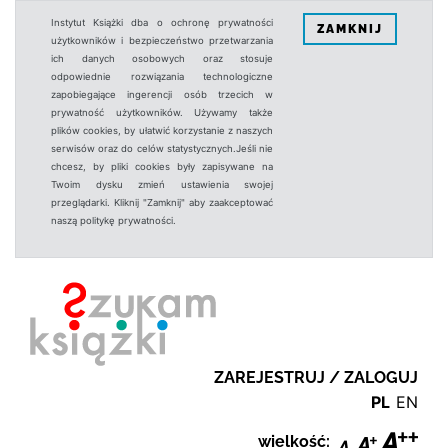
Instytut Książki dba o ochronę prywatności
ZAMKNIJ
użytkowników i bezpieczeństwo przetwarzania
ich danych osobowych oraz stosuje
odpowiednie rozwiązania technologiczne
zapobiegające ingerencji osób trzecich w
prywatność użytkowników. Używamy także
plików cookies, by ułatwić korzystanie z naszych
serwisów oraz do celów statystycznych.Jeśli nie
chcesz, by pliki cookies były zapisywane na
Twoim dysku zmień ustawienia swojej
przeglądarki. Kliknij "Zamknij" aby zaakceptować
naszą politykę prywatności.
ZAREJESTRUJ / ZALOGUJ
PL
EN
wielkość: