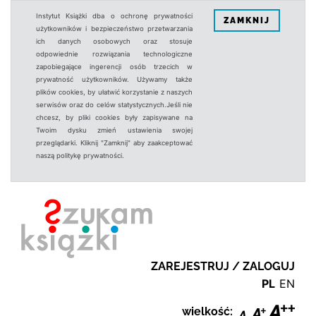
Instytut Książki dba o ochronę prywatności
ZAMKNIJ
użytkowników i bezpieczeństwo przetwarzania
ich danych osobowych oraz stosuje
odpowiednie rozwiązania technologiczne
zapobiegające ingerencji osób trzecich w
prywatność użytkowników. Używamy także
plików cookies, by ułatwić korzystanie z naszych
serwisów oraz do celów statystycznych.Jeśli nie
chcesz, by pliki cookies były zapisywane na
Twoim dysku zmień ustawienia swojej
przeglądarki. Kliknij "Zamknij" aby zaakceptować
naszą politykę prywatności.
ZAREJESTRUJ / ZALOGUJ
PL
EN
wielkość: