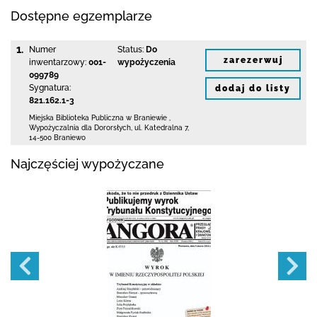
Dostępne egzemplarze
1.
Numer
Status:
Do
zarezerwuj
inwentarzowy:
001-
wypożyczenia
099789
Sygnatura:
dodaj do listy
821.162.1-3
Miejska Biblioteka Publiczna
w Braniewie
,
Wypożyczalnia dla Dororsłych,
ul. Katedralna 7
,
14-500 Braniewo
Najczęściej wypożyczane