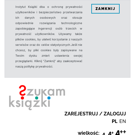
Instytut Książki dba o ochronę prywatności
ZAMKNIJ
użytkowników i bezpieczeństwo przetwarzania
ich danych osobowych oraz stosuje
odpowiednie rozwiązania technologiczne
zapobiegające ingerencji osób trzecich w
prywatność użytkowników. Używamy także
plików cookies, by ułatwić korzystanie z naszych
serwisów oraz do celów statystycznych.Jeśli nie
chcesz, by pliki cookies były zapisywane na
Twoim dysku zmień ustawienia swojej
przeglądarki. Kliknij "Zamknij" aby zaakceptować
naszą politykę prywatności.
ZAREJESTRUJ / ZALOGUJ
PL
EN
wielkość: