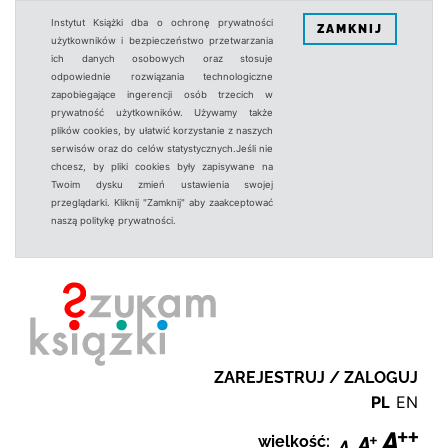
Instytut Książki dba o ochronę prywatności
ZAMKNIJ
użytkowników i bezpieczeństwo przetwarzania
ich danych osobowych oraz stosuje
odpowiednie rozwiązania technologiczne
zapobiegające ingerencji osób trzecich w
prywatność użytkowników. Używamy także
plików cookies, by ułatwić korzystanie z naszych
serwisów oraz do celów statystycznych.Jeśli nie
chcesz, by pliki cookies były zapisywane na
Twoim dysku zmień ustawienia swojej
przeglądarki. Kliknij "Zamknij" aby zaakceptować
naszą politykę prywatności.
ZAREJESTRUJ / ZALOGUJ
PL
EN
wielkość: