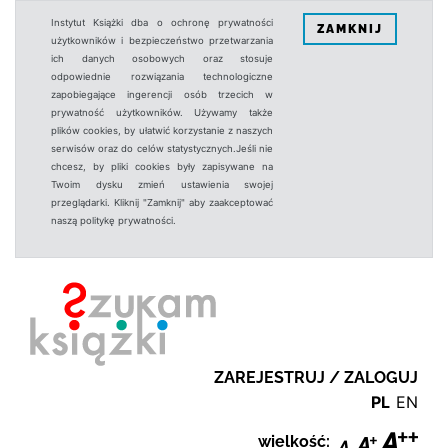
Instytut Książki dba o ochronę prywatności
ZAMKNIJ
użytkowników i bezpieczeństwo przetwarzania
ich danych osobowych oraz stosuje
odpowiednie rozwiązania technologiczne
zapobiegające ingerencji osób trzecich w
prywatność użytkowników. Używamy także
plików cookies, by ułatwić korzystanie z naszych
serwisów oraz do celów statystycznych.Jeśli nie
chcesz, by pliki cookies były zapisywane na
Twoim dysku zmień ustawienia swojej
przeglądarki. Kliknij "Zamknij" aby zaakceptować
naszą politykę prywatności.
ZAREJESTRUJ / ZALOGUJ
PL
EN
wielkość: