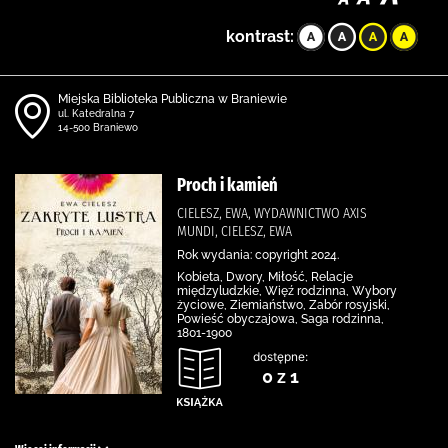
kontrast:
Miejska Biblioteka Publiczna w Braniewie
ul. Katedralna 7
14-500 Braniewo
Proch i kamień
CIELESZ, EWA, WYDAWNICTWO AXIS
MUNDI, CIELESZ, EWA
Rok wydania: copyright 2024.
Kobieta, Dwory, Miłość, Relacje
międzyludzkie, Więź rodzinna, Wybory
życiowe, Ziemiaństwo, Zabór rosyjski,
Powieść obyczajowa, Saga rodzinna,
1801-1900
dostępne:
0 z 1