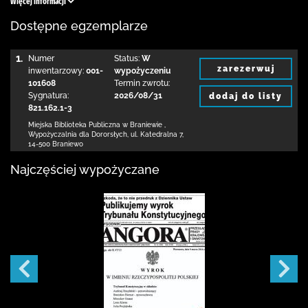
Więcej informacji
Dostępne egzemplarze
1.
Numer
Status:
W
zarezerwuj
inwentarzowy:
001-
wypożyczeniu
101608
Termin zwrotu:
Sygnatura:
2026/08/31
dodaj do listy
821.162.1-3
Miejska Biblioteka Publiczna
w Braniewie
,
Wypożyczalnia dla Dororsłych,
ul. Katedralna 7
,
14-500 Braniewo
Najczęściej wypożyczane