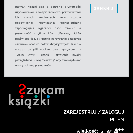
Instytut Książki dba o ochronę prywatności
ZAMKNIJ
użytkowników i bezpieczeństwo przetwarzania
ich danych osobowych oraz stosuje
odpowiednie rozwiązania technologiczne
zapobiegające ingerencji osób trzecich w
prywatność użytkowników. Używamy także
plików cookies, by ułatwić korzystanie z naszych
serwisów oraz do celów statystycznych.Jeśli nie
chcesz, by pliki cookies były zapisywane na
Twoim dysku zmień ustawienia swojej
przeglądarki. Kliknij "Zamknij" aby zaakceptować
naszą politykę prywatności.
ZAREJESTRUJ / ZALOGUJ
PL
EN
wielkość: