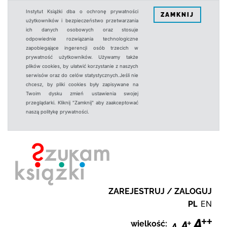
Instytut Książki dba o ochronę prywatności
ZAMKNIJ
użytkowników i bezpieczeństwo przetwarzania
ich danych osobowych oraz stosuje
odpowiednie rozwiązania technologiczne
zapobiegające ingerencji osób trzecich w
prywatność użytkowników. Używamy także
plików cookies, by ułatwić korzystanie z naszych
serwisów oraz do celów statystycznych.Jeśli nie
chcesz, by pliki cookies były zapisywane na
Twoim dysku zmień ustawienia swojej
przeglądarki. Kliknij "Zamknij" aby zaakceptować
naszą politykę prywatności.
ZAREJESTRUJ / ZALOGUJ
PL
EN
wielkość: