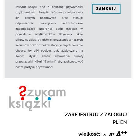
Instytut Książki dba o ochronę prywatności
ZAMKNIJ
użytkowników i bezpieczeństwo przetwarzania
ich danych osobowych oraz stosuje
odpowiednie rozwiązania technologiczne
zapobiegające ingerencji osób trzecich w
prywatność użytkowników. Używamy także
plików cookies, by ułatwić korzystanie z naszych
serwisów oraz do celów statystycznych.Jeśli nie
chcesz, by pliki cookies były zapisywane na
Twoim dysku zmień ustawienia swojej
przeglądarki. Kliknij "Zamknij" aby zaakceptować
naszą politykę prywatności.
ZAREJESTRUJ / ZALOGUJ
PL
EN
wielkość: