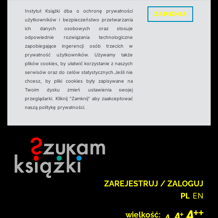
Instytut Książki dba o ochronę prywatności
ZAMKNIJ
użytkowników i bezpieczeństwo przetwarzania
ich danych osobowych oraz stosuje
odpowiednie rozwiązania technologiczne
zapobiegające ingerencji osób trzecich w
prywatność użytkowników. Używamy także
plików cookies, by ułatwić korzystanie z naszych
serwisów oraz do celów statystycznych.Jeśli nie
chcesz, by pliki cookies były zapisywane na
Twoim dysku zmień ustawienia swojej
przeglądarki. Kliknij "Zamknij" aby zaakceptować
naszą politykę prywatności.
ZAREJESTRUJ / ZALOGUJ
PL
EN
wielkość: