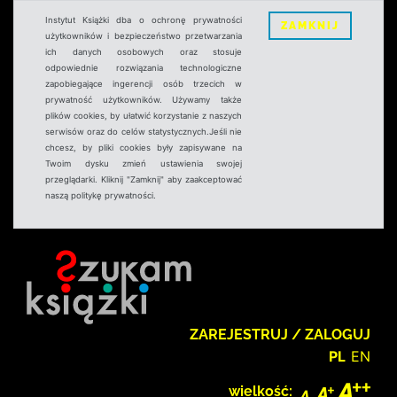
Instytut Książki dba o ochronę prywatności
ZAMKNIJ
użytkowników i bezpieczeństwo przetwarzania
ich danych osobowych oraz stosuje
odpowiednie rozwiązania technologiczne
zapobiegające ingerencji osób trzecich w
prywatność użytkowników. Używamy także
plików cookies, by ułatwić korzystanie z naszych
serwisów oraz do celów statystycznych.Jeśli nie
chcesz, by pliki cookies były zapisywane na
Twoim dysku zmień ustawienia swojej
przeglądarki. Kliknij "Zamknij" aby zaakceptować
naszą politykę prywatności.
ZAREJESTRUJ / ZALOGUJ
PL
EN
wielkość: