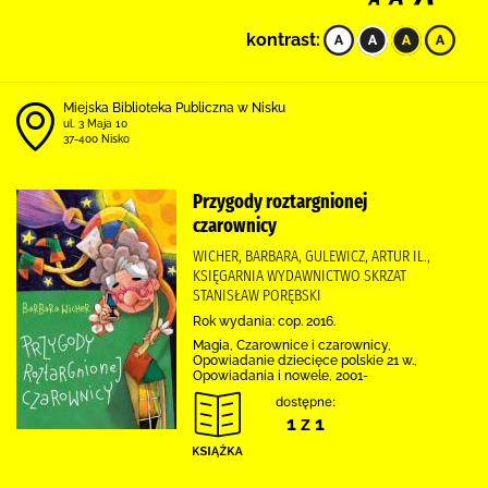
kontrast:
Miejska Biblioteka Publiczna w Nisku
ul. 3 Maja 10
37-400 Nisko
Przygody roztargnionej
czarownicy
WICHER, BARBARA, GULEWICZ, ARTUR IL.,
KSIĘGARNIA WYDAWNICTWO SKRZAT
STANISŁAW PORĘBSKI
Rok wydania: cop. 2016.
Magia, Czarownice i czarownicy,
Opowiadanie dziecięce polskie 21 w.,
Opowiadania i nowele, 2001-
dostępne:
1 z 1