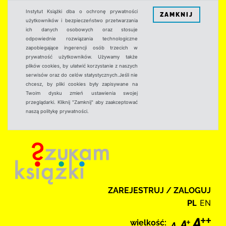
Instytut Książki dba o ochronę prywatności
ZAMKNIJ
użytkowników i bezpieczeństwo przetwarzania
ich danych osobowych oraz stosuje
odpowiednie rozwiązania technologiczne
zapobiegające ingerencji osób trzecich w
prywatność użytkowników. Używamy także
plików cookies, by ułatwić korzystanie z naszych
serwisów oraz do celów statystycznych.Jeśli nie
chcesz, by pliki cookies były zapisywane na
Twoim dysku zmień ustawienia swojej
przeglądarki. Kliknij "Zamknij" aby zaakceptować
naszą politykę prywatności.
ZAREJESTRUJ / ZALOGUJ
PL
EN
wielkość: