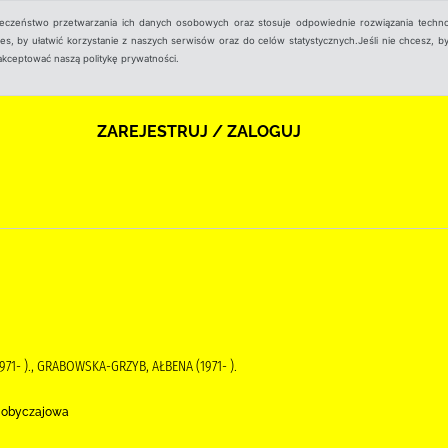
ieczeństwo przetwarzania ich danych osobowych oraz stosuje odpowiednie rozwiązania techno
, by ułatwić korzystanie z naszych serwisów oraz do celów statystycznych.Jeśli nie chcesz, by
aakceptować naszą politykę prywatności.
ZAREJESTRUJ / ZALOGUJ
1- )., GRABOWSKA-GRZYB, AŁBENA (1971- ).
ć obyczajowa