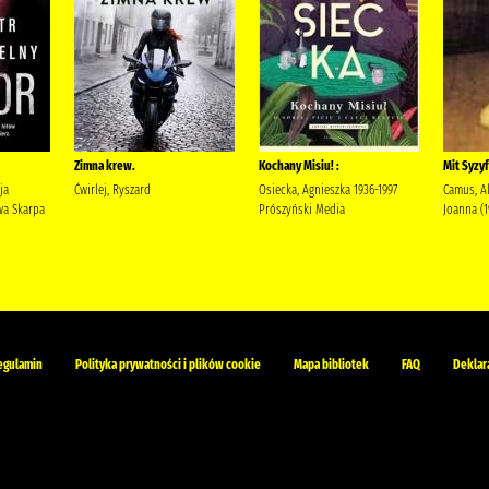
Zimna krew.
Kochany Misiu! :
Mit Syzyf
ja
Ćwirlej, Ryszard
Osiecka, Agnieszka 1936-1997
Camus, Al
a Skarpa
Prószyński Media
Joanna (
egulamin
Polityka prywatności i plików cookie
Mapa bibliotek
FAQ
Deklar