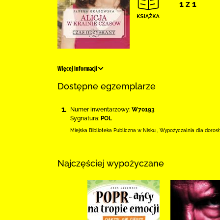
1 z 1
Więcej informacji
Dostępne egzemplarze
1.
Numer inwentarzowy:
W70193
Sygnatura:
POL
Miejska Biblioteka Publiczna w Nisku
,
Wypożyczalnia dla doros
Najczęściej wypożyczane