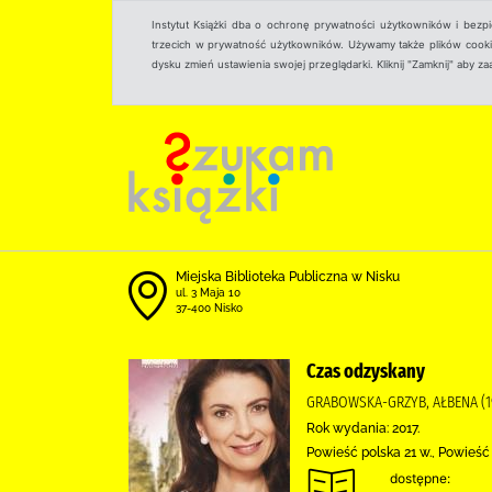
Instytut Książki dba o ochronę prywatności użytkowników i bezp
trzecich w prywatność użytkowników. Używamy także plików cookies
dysku zmień ustawienia swojej przeglądarki. Kliknij "Zamknij" aby z
Miejska Biblioteka Publiczna w Nisku
ul. 3 Maja 10
37-400 Nisko
Czas odzyskany
GRABOWSKA-GRZYB, AŁBENA (197
Rok wydania: 2017.
Powieść polska 21 w., Powieś
dostępne: