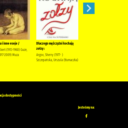
a i inne eseje /
Dlaczego mężczyźni kochają
Wyścig smerfów/
zołzy :
bert (1913-1960) Guze,
Peyo Egmont Polska
1917-2009) Muza
Argov, Sherry (1977- )
Szczepańska, Urszula (tłumaczka)
acja dostępności
Jesteśmy na: