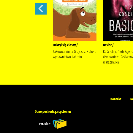
Ballada o śniących kwiatach /
Daktyl się cieszy /
Basior /
Szarańska, Joanna Wydawnictwo
Sakowicz, Anna Grajczak, Hubert
Kościelny, Piotr Agenc
Poznańskie
Wydawnictwo Labreto.
Wydawniczo-Reklamow
Warszawska
Kontakt
R
Dane pochodzą z systemu: