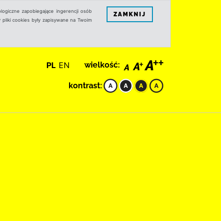
logiczne zapobiegające ingerencji osób
ZAMKNIJ
 pliki cookies były zapisywane na Twoim
PL
EN
wielkość:
kontrast: