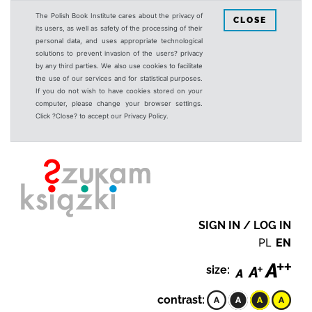
The Polish Book Institute cares about the privacy of
CLOSE
its users, as well as safety of the processing of their
personal data, and uses appropriate technological
solutions to prevent invasion of the users? privacy
by any third parties. We also use cookies to facilitate
the use of our services and for statistical purposes.
If you do not wish to have cookies stored on your
computer, please change your browser settings.
Click ?Close? to accept our Privacy Policy.
SIGN IN / LOG IN
PL
EN
size:
contrast: