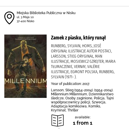
Miejska Biblioteka Publiczna w Nisku
ul. 3 Maja 10
37-400 Nisko
Zamek z piasku, który runął
RUNBERG, SYLVAIN, HOMS, JOSÉ
ORYGINAŁ ILUSTRACJE AUTOR POSTACI,
LARSSON, STIEG ORYGINAŁ, MAN
ILUSTRACJE, MOSIEWICZ-SZREJTER, MARIA
TŁUMACZENIE, VERNAY, VALÉRIE
ILUSTRACJE, EGMONT POLSKA, RUNBERG,
SYLVAIN (1971- ).
Year of publication: 2017.
Larsson, Stieg (1954-2004). (1954-2004).
Millennium Millennium, Dziennikarstwo
śledcze, Osoby zaginione, Policja, Tajni
współpracownicy policji, Szwecja,
Adaptacja komiksowa, Komiks,
Kryminał, Thriller
available:
1 from 1