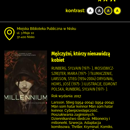
kontrast:
Miejska Biblioteka Publiczna w Nisku
ul. 3 Maja 10
37-400 Nisko
Mężczyźni, którzy nienawidzą
kobiet
RUNBERG, SYLVAIN (1971- ), MOSIEWICZ-
SZREJTER, MARIA (1971- ) TŁUMACZENIE,
LARSSON, STIEG (1954-2004) ORYGINAŁ,
HOMS, JOSÉ (1975- ) ILUSTRACJE, EGMONT
POLSKA, RUNBERG, SYLVAIN (1971- ).
Rok wydania: 2017.
Larsson, Stieg (1954-2004). (1954-2004).
Män som hatar kvinnor Män som hatar
kvinnor, Cyberprzestępczość,
Poszukiwania zaginionych,
Dziennikarstwo śledcze, Milionerzy i
milionerki, Szwecja, Adaptacja
komiksowa, Thriller, Kryminał, Komiks,