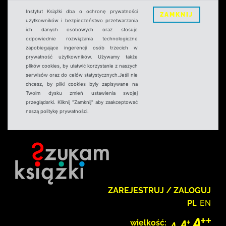
Instytut Książki dba o ochronę prywatności
ZAMKNIJ
użytkowników i bezpieczeństwo przetwarzania
ich danych osobowych oraz stosuje
odpowiednie rozwiązania technologiczne
zapobiegające ingerencji osób trzecich w
prywatność użytkowników. Używamy także
plików cookies, by ułatwić korzystanie z naszych
serwisów oraz do celów statystycznych.Jeśli nie
chcesz, by pliki cookies były zapisywane na
Twoim dysku zmień ustawienia swojej
przeglądarki. Kliknij "Zamknij" aby zaakceptować
naszą politykę prywatności.
ZAREJESTRUJ / ZALOGUJ
PL
EN
wielkość: