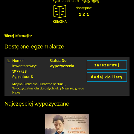
1901-2000, 2001-, 1945-1989
dostępne:
1 z 1
Więcej informacji
Dostępne egzemplarze
1.
Numer
Status:
Do
zarezerwuj
inwentarzowy:
wypożyczenia
W77528
Sygnatura:
K
dodaj do listy
Miejska Biblioteka Publiczna w Nisku
,
Wypożyczalnia dla dorosłych,
ul. 3 Maja 10
,
37-400
Nisko
Najczęściej wypożyczane