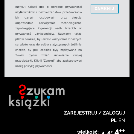
Instytut Książki dba o ochronę prywatności
ZAMKNIJ
użytkowników i bezpieczeństwo przetwarzania
ich danych osobowych oraz stosuje
odpowiednie rozwiązania technologiczne
zapobiegające ingerencji osób trzecich w
prywatność użytkowników. Używamy także
plików cookies, by ułatwić korzystanie z naszych
serwisów oraz do celów statystycznych.Jeśli nie
chcesz, by pliki cookies były zapisywane na
Twoim dysku zmień ustawienia swojej
przeglądarki. Kliknij "Zamknij" aby zaakceptować
naszą politykę prywatności.
ZAREJESTRUJ / ZALOGUJ
PL
EN
wielkość: