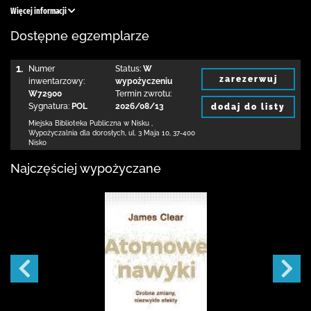
Więcej informacji
Dostępne egzemplarze
1.
Numer
Status:
W
zarezerwuj
inwentarzowy:
wypożyczeniu
W72900
Termin zwrotu:
Sygnatura:
POL
2026/08/13
dodaj do listy
Miejska Biblioteka Publiczna w Nisku
,
Wypożyczalnia dla dorosłych,
ul. 3 Maja 10
,
37-400
Nisko
Najczęściej wypożyczane