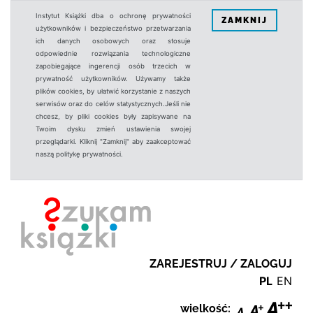
Instytut Książki dba o ochronę prywatności
ZAMKNIJ
użytkowników i bezpieczeństwo przetwarzania
ich danych osobowych oraz stosuje
odpowiednie rozwiązania technologiczne
zapobiegające ingerencji osób trzecich w
prywatność użytkowników. Używamy także
plików cookies, by ułatwić korzystanie z naszych
serwisów oraz do celów statystycznych.Jeśli nie
chcesz, by pliki cookies były zapisywane na
Twoim dysku zmień ustawienia swojej
przeglądarki. Kliknij "Zamknij" aby zaakceptować
naszą politykę prywatności.
ZAREJESTRUJ / ZALOGUJ
PL
EN
wielkość: