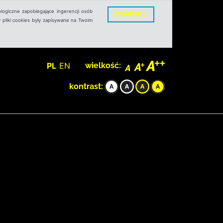
logiczne zapobiegające ingerencji osób
ZAMKNIJ
 pliki cookies były zapisywane na Twoim
PL
EN
wielkość:
kontrast: