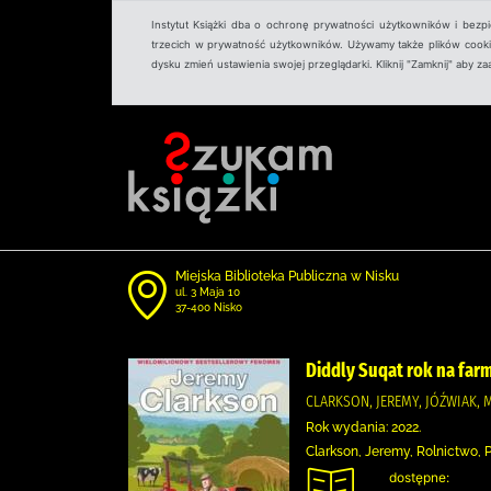
Instytut Książki dba o ochronę prywatności użytkowników i bezp
trzecich w prywatność użytkowników. Używamy także plików cookies
dysku zmień ustawienia swojej przeglądarki. Kliknij "Zamknij" aby z
Miejska Biblioteka Publiczna w Nisku
ul. 3 Maja 10
37-400 Nisko
Diddly Suqat rok na far
CLARKSON, JEREMY, JÓŹWIAK, 
Rok wydania: 2022.
Clarkson, Jeremy, Rolnictwo, P
dostępne: