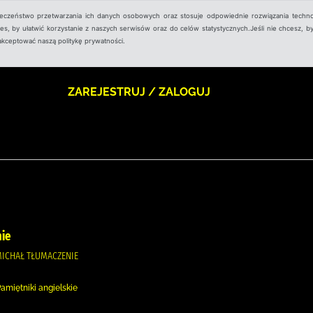
ieczeństwo przetwarzania ich danych osobowych oraz stosuje odpowiednie rozwiązania techno
, by ułatwić korzystanie z naszych serwisów oraz do celów statystycznych.Jeśli nie chcesz, by
aakceptować naszą politykę prywatności.
ZAREJESTRUJ / ZALOGUJ
mie
MICHAŁ TŁUMACZENIE
amiętniki angielskie