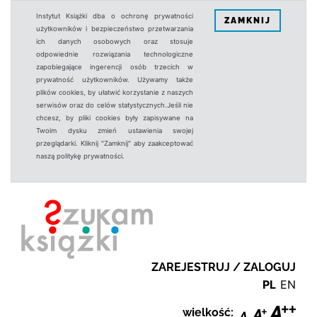
Instytut Książki dba o ochronę prywatności
ZAMKNIJ
użytkowników i bezpieczeństwo przetwarzania
ich danych osobowych oraz stosuje
odpowiednie rozwiązania technologiczne
zapobiegające ingerencji osób trzecich w
prywatność użytkowników. Używamy także
plików cookies, by ułatwić korzystanie z naszych
serwisów oraz do celów statystycznych.Jeśli nie
chcesz, by pliki cookies były zapisywane na
Twoim dysku zmień ustawienia swojej
przeglądarki. Kliknij "Zamknij" aby zaakceptować
naszą politykę prywatności.
ZAREJESTRUJ / ZALOGUJ
PL
EN
wielkość: