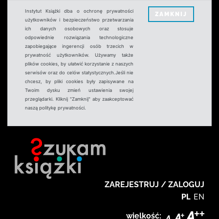
Instytut Książki dba o ochronę prywatności
ZAMKNIJ
użytkowników i bezpieczeństwo przetwarzania
ich danych osobowych oraz stosuje
odpowiednie rozwiązania technologiczne
zapobiegające ingerencji osób trzecich w
prywatność użytkowników. Używamy także
plików cookies, by ułatwić korzystanie z naszych
serwisów oraz do celów statystycznych.Jeśli nie
chcesz, by pliki cookies były zapisywane na
Twoim dysku zmień ustawienia swojej
przeglądarki. Kliknij "Zamknij" aby zaakceptować
naszą politykę prywatności.
ZAREJESTRUJ / ZALOGUJ
PL
EN
wielkość: