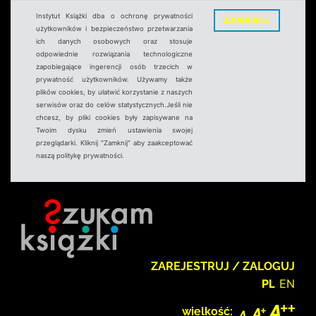
Instytut Książki dba o ochronę prywatności
ZAMKNIJ
użytkowników i bezpieczeństwo przetwarzania
ich danych osobowych oraz stosuje
odpowiednie rozwiązania technologiczne
zapobiegające ingerencji osób trzecich w
prywatność użytkowników. Używamy także
plików cookies, by ułatwić korzystanie z naszych
serwisów oraz do celów statystycznych.Jeśli nie
chcesz, by pliki cookies były zapisywane na
Twoim dysku zmień ustawienia swojej
przeglądarki. Kliknij "Zamknij" aby zaakceptować
naszą politykę prywatności.
ZAREJESTRUJ / ZALOGUJ
PL
EN
wielkość: