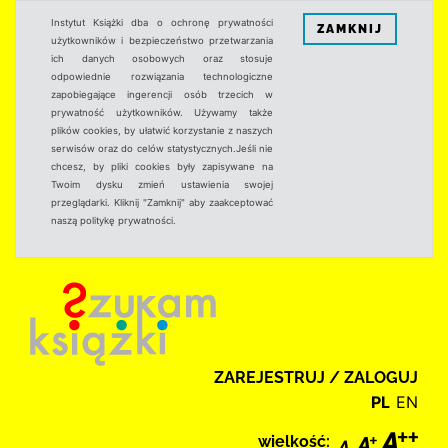
Instytut Książki dba o ochronę prywatności
ZAMKNIJ
użytkowników i bezpieczeństwo przetwarzania
ich danych osobowych oraz stosuje
odpowiednie rozwiązania technologiczne
zapobiegające ingerencji osób trzecich w
prywatność użytkowników. Używamy także
plików cookies, by ułatwić korzystanie z naszych
serwisów oraz do celów statystycznych.Jeśli nie
chcesz, by pliki cookies były zapisywane na
Twoim dysku zmień ustawienia swojej
przeglądarki. Kliknij "Zamknij" aby zaakceptować
naszą politykę prywatności.
ZAREJESTRUJ / ZALOGUJ
PL
EN
wielkość: