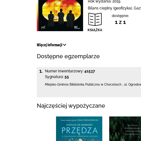
Rok wydania: 2019.
Bilans cieplny (geofizyka), G
dostępne:
1 z 1
Więcej informacji
Dostępne egzemplarze
1.
Numer inwentarzowy:
41537
Sygnatura:
55
Miejsko-Gminna Biblioteka Publiczna w Chorzelach
,
ul. Ogrodo
Najczęściej wypożyczane