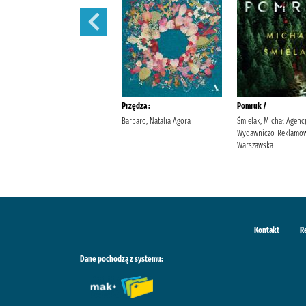
Sekret sióstr /
Przędza :
Pomruk /
Berry, Lucinda Wyrwińska,
Barbaro, Natalia Agora
Śmielak, Michał Agenc
Klaudia Wydawnictwo Filia
Wydawniczo-Reklamow
Warszawska
Kontakt
R
Dane pochodzą z systemu: