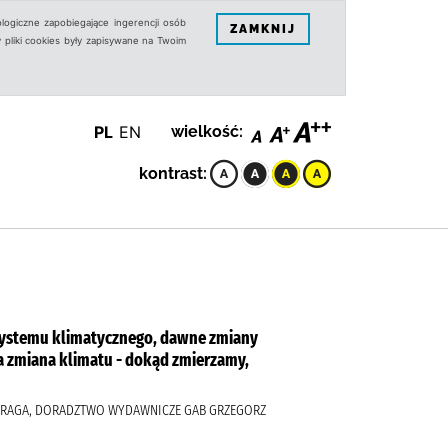
logiczne zapobiegające ingerencji osób
ZAMKNIJ
 pliki cookies były zapisywane na Twoim
PL
EN
wielkość:
kontrast:
a systemu klimatycznego, dawne zmiany
zła zmiana klimatu - dokąd zmierzamy,
 DRAGA, DORADZTWO WYDAWNICZE GAB GRZEGORZ