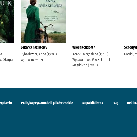
Lekarka nazistów /
Wiosna cudów /
Schody do
ja
Rybakiewicz, Anna (1988- )
Kordel, Magdalena (1978- )
Kordel, 
a Skarpa
Wydawnictwo Filia
Wydawnictwo W.A.B. Kordel,
Magdalena (1978- ).
egulamin
Polityka prywatności i plików cookie
Mapa bibliotek
FAQ
Deklar