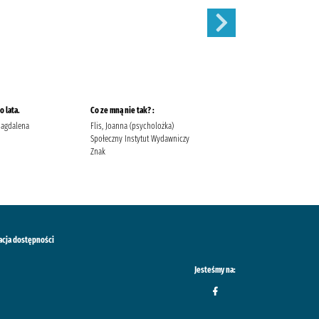
 lata.
Co ze mną nie tak? :
Szepty jesieni /
Magdalena
Flis, Joanna (psycholożka)
Kordel, Magdalena (1978- )
Społeczny Instytut Wydawniczy
Wydawnictwo W.A.B. Kordel,
Znak
Magdalena (1978- ).
acja dostępności
Jesteśmy na: