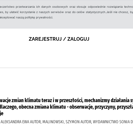
ieczeństwo przetwarzania ich danych osobowych oraz stosuje odpowiednie rozwiązania techno
, by ułatwić korzystanie z naszych serwisów oraz do celów statystycznych.Jeśli nie chcesz, by
aakceptować naszą politykę prywatności.
ZAREJESTRUJ / ZALOGUJ
rwacje zmian klimatu teraz i w przeszłości, mechanizmy działani
 i dlaczego, obecna zmiana klimatu - obserwacje, przyczyny, przys
je
Ś, ALEKSANDRA EWA AUTOR, MALINOWSKI, SZYMON AUTOR, WYDAWNICTWO SONIA