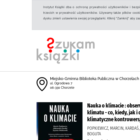
Instytut Książki dba o ochronę prywatności użytkowników i bezp
trzecich w prywatność użytkowników. Używamy także plików cookies
dysku zmień ustawienia swojej przeglądarki. Kliknij "Zamknij" aby z
Miejsko-Gminna Biblioteka Publiczna w Chorzelach
ul. Ogrodowa 7
06-330 Chorzele
Nauka o klimacie : obse
klimatu - co, kiedy, jak
klimatyczne kontrowers
POPKIEWICZ, MARCIN, KARDA
BOGUTA