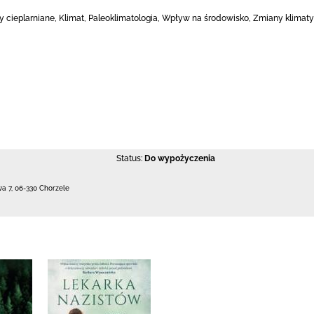
azy cieplarniane, Klimat, Paleoklimatologia, Wpływ na środowisko, Zmiany klima
Status:
Do wypożyczenia
wa 7
,
06-330 Chorzele