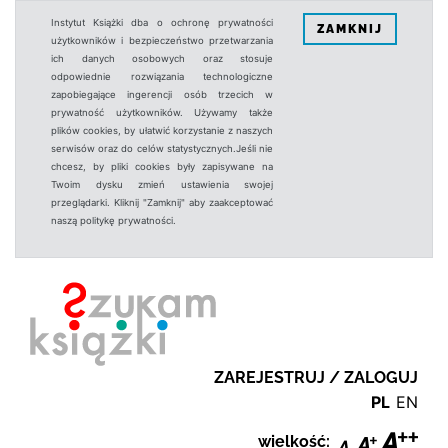
Instytut Książki dba o ochronę prywatności
ZAMKNIJ
użytkowników i bezpieczeństwo przetwarzania
ich danych osobowych oraz stosuje
odpowiednie rozwiązania technologiczne
zapobiegające ingerencji osób trzecich w
prywatność użytkowników. Używamy także
plików cookies, by ułatwić korzystanie z naszych
serwisów oraz do celów statystycznych.Jeśli nie
chcesz, by pliki cookies były zapisywane na
Twoim dysku zmień ustawienia swojej
przeglądarki. Kliknij "Zamknij" aby zaakceptować
naszą politykę prywatności.
ZAREJESTRUJ / ZALOGUJ
PL
EN
wielkość: