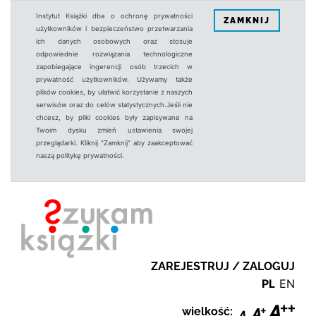
Instytut Książki dba o ochronę prywatności
ZAMKNIJ
użytkowników i bezpieczeństwo przetwarzania
ich danych osobowych oraz stosuje
odpowiednie rozwiązania technologiczne
zapobiegające ingerencji osób trzecich w
prywatność użytkowników. Używamy także
plików cookies, by ułatwić korzystanie z naszych
serwisów oraz do celów statystycznych.Jeśli nie
chcesz, by pliki cookies były zapisywane na
Twoim dysku zmień ustawienia swojej
przeglądarki. Kliknij "Zamknij" aby zaakceptować
naszą politykę prywatności.
ZAREJESTRUJ / ZALOGUJ
PL
EN
wielkość: