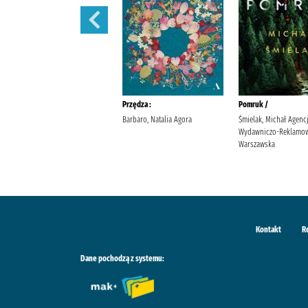
Sekret sióstr /
Przędza :
Pomruk /
Berry, Lucinda Wyrwińska,
Barbaro, Natalia Agora
Śmielak, Michał Agenc
Klaudia Wydawnictwo Filia
Wydawniczo-Reklamow
Warszawska
Kontakt
R
Dane pochodzą z systemu: