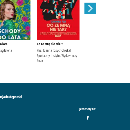
 lata.
Co ze mną nie tak? :
Szepty jesieni /
Magdalena
Flis, Joanna (psycholożka)
Kordel, Magdalena (1978- )
Społeczny Instytut Wydawniczy
Wydawnictwo W.A.B. Kordel,
Znak
Magdalena (1978- ).
acja dostępności
Jesteśmy na: