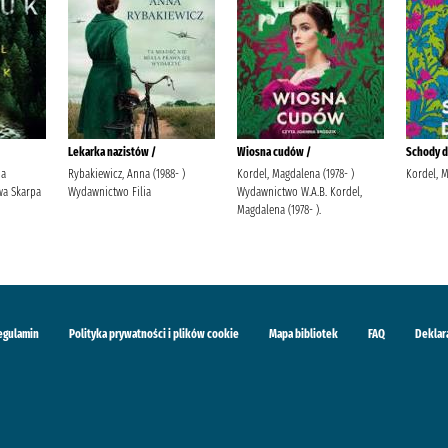
Lekarka nazistów /
Wiosna cudów /
Schody do
ja
Rybakiewicz, Anna (1988- )
Kordel, Magdalena (1978- )
Kordel, 
a Skarpa
Wydawnictwo Filia
Wydawnictwo W.A.B. Kordel,
Magdalena (1978- ).
egulamin
Polityka prywatności i plików cookie
Mapa bibliotek
FAQ
Deklar