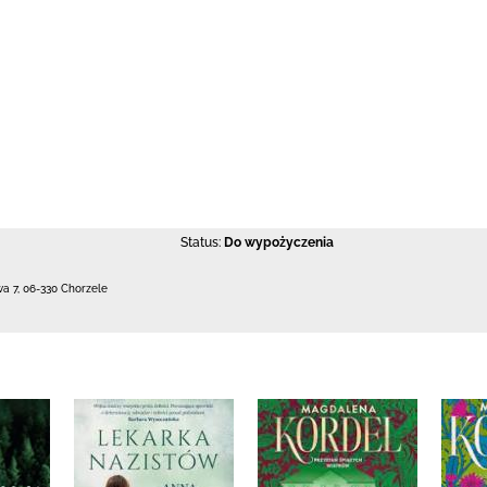
Status:
Do wypożyczenia
wa 7
,
06-330 Chorzele