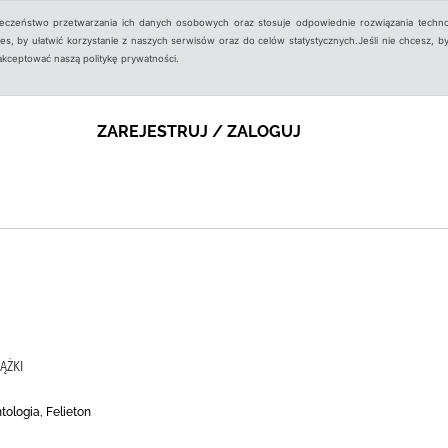
ieczeństwo przetwarzania ich danych osobowych oraz stosuje odpowiednie rozwiązania techno
, by ułatwić korzystanie z naszych serwisów oraz do celów statystycznych.Jeśli nie chcesz, by
aakceptować naszą politykę prywatności.
ZAREJESTRUJ / ZALOGUJ
ĄŻKI
tologia, Felieton