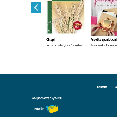
Szantaż /
Chłopi
Pudełko z pamiątkami
Michalak, Katarzyna
Reymont, Władysław Stanisław
Kowalewska, Katarzyn
Kontakt
R
Dane pochodzą z systemu: