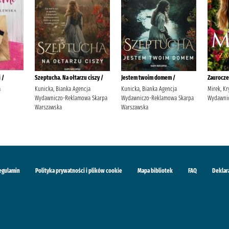
 /
Szeptucha. Na ołtarzu ciszy /
Jestem twoim domem /
Zaurocze
a
Kunicka, Bianka Agencja
Kunicka, Bianka Agencja
Mirek, Kr
Wydawniczo-Reklamowa Skarpa
Wydawniczo-Reklamowa Skarpa
Wydawnic
Warszawska
Warszawska
egulamin
Polityka prywatności i plików cookie
Mapa bibliotek
FAQ
Deklar