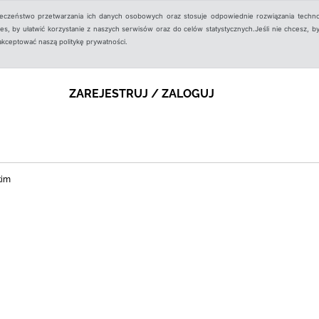
ieczeństwo przetwarzania ich danych osobowych oraz stosuje odpowiednie rozwiązania techno
, by ułatwić korzystanie z naszych serwisów oraz do celów statystycznych.Jeśli nie chcesz, by
aakceptować naszą politykę prywatności.
ZAREJESTRUJ / ZALOGUJ
kim