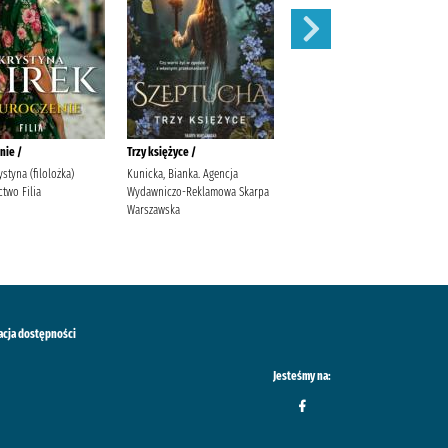
nie /
Trzy księżyce /
Zaręczyny /
ystyna (filolożka)
Kunicka, Bianka. Agencja
Mirek, Krystyna
two Filia
Wydawniczo-Reklamowa Skarpa
Warszawska
acja dostępności
Jesteśmy na: