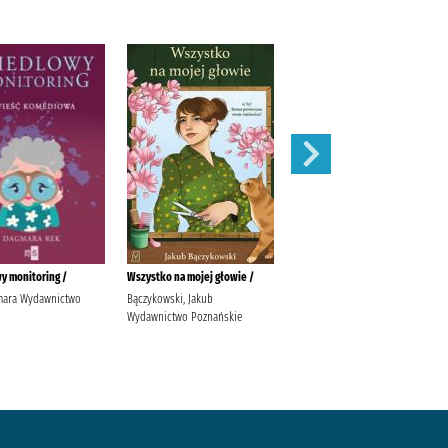
y monitoring /
Wszystko na mojej głowie /
Ostatni taniec /
mara Wydawnictwo
Bączykowski, Jakub
Wicijowski, Rafał (1988- )
Wydawnictwo Poznańskie