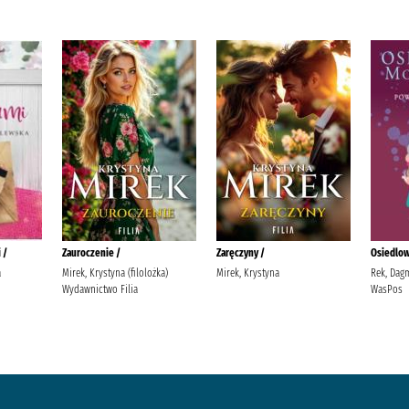
 /
Zauroczenie /
Zaręczyny /
Osiedlow
a
Mirek, Krystyna (filolożka)
Mirek, Krystyna
Rek, Dag
Wydawnictwo Filia
WasPos