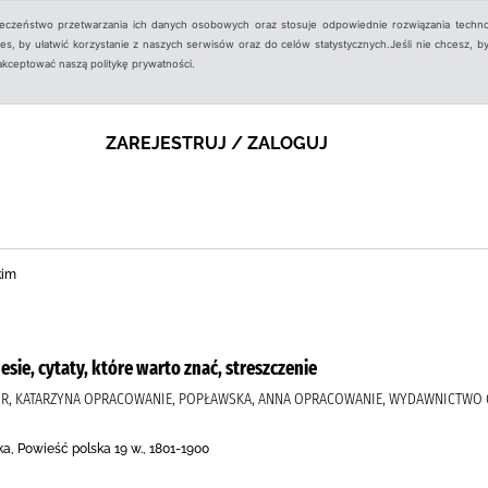
ieczeństwo przetwarzania ich danych osobowych oraz stosuje odpowiednie rozwiązania techno
, by ułatwić korzystanie z naszych serwisów oraz do celów statystycznych.Jeśli nie chcesz, by
aakceptować naszą politykę prywatności.
ZAREJESTRUJ / ZALOGUJ
kim
esie, cytaty, które warto znać, streszczenie
UR, KATARZYNA OPRACOWANIE, POPŁAWSKA, ANNA OPRACOWANIE, WYDAWNICTWO
lka, Powieść polska 19 w., 1801-1900