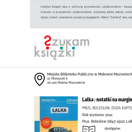
Instytut Książki dba o ochronę prywatności użytkowników i bezp
trzecich w prywatność użytkowników. Używamy także plików cookies
dysku zmień ustawienia swojej przeglądarki. Kliknij "Zamknij" aby z
Miejska Biblioteka Publiczna w Makowie Mazowiec
ul. Moniuszki 6
06-200 Maków Mazowiecki
Lalka : notatki na margin
PRUS, BOLESŁAW, DUDA-KAPT
Rok wydania: 2012.
Prus, Bolesław (1847-1912). La
dostępne: