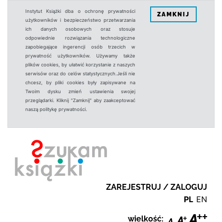
Instytut Książki dba o ochronę prywatności
ZAMKNIJ
użytkowników i bezpieczeństwo przetwarzania
ich danych osobowych oraz stosuje
odpowiednie rozwiązania technologiczne
zapobiegające ingerencji osób trzecich w
prywatność użytkowników. Używamy także
plików cookies, by ułatwić korzystanie z naszych
serwisów oraz do celów statystycznych.Jeśli nie
chcesz, by pliki cookies były zapisywane na
Twoim dysku zmień ustawienia swojej
przeglądarki. Kliknij "Zamknij" aby zaakceptować
naszą politykę prywatności.
ZAREJESTRUJ / ZALOGUJ
PL
EN
wielkość: