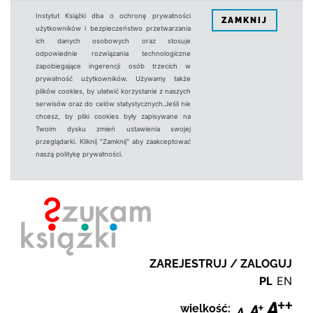
Instytut Książki dba o ochronę prywatności
ZAMKNIJ
użytkowników i bezpieczeństwo przetwarzania
ich danych osobowych oraz stosuje
odpowiednie rozwiązania technologiczne
zapobiegające ingerencji osób trzecich w
prywatność użytkowników. Używamy także
plików cookies, by ułatwić korzystanie z naszych
serwisów oraz do celów statystycznych.Jeśli nie
chcesz, by pliki cookies były zapisywane na
Twoim dysku zmień ustawienia swojej
przeglądarki. Kliknij "Zamknij" aby zaakceptować
naszą politykę prywatności.
ZAREJESTRUJ / ZALOGUJ
PL
EN
wielkość: