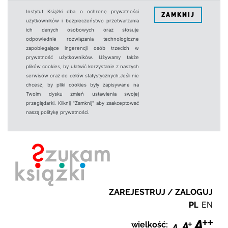
Instytut Książki dba o ochronę prywatności
ZAMKNIJ
użytkowników i bezpieczeństwo przetwarzania
ich danych osobowych oraz stosuje
odpowiednie rozwiązania technologiczne
zapobiegające ingerencji osób trzecich w
prywatność użytkowników. Używamy także
plików cookies, by ułatwić korzystanie z naszych
serwisów oraz do celów statystycznych.Jeśli nie
chcesz, by pliki cookies były zapisywane na
Twoim dysku zmień ustawienia swojej
przeglądarki. Kliknij "Zamknij" aby zaakceptować
naszą politykę prywatności.
ZAREJESTRUJ / ZALOGUJ
PL
EN
wielkość: