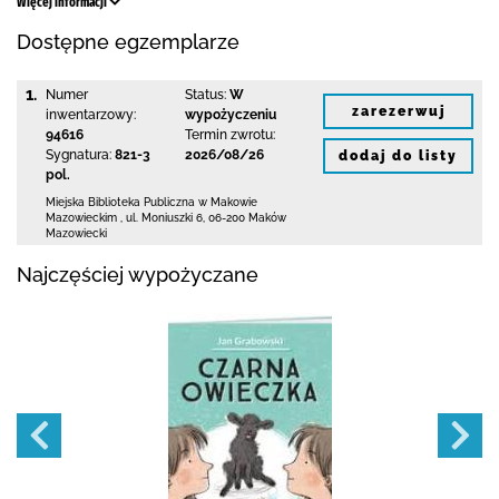
Więcej informacji
Dostępne egzemplarze
1.
Numer
Status:
W
zarezerwuj
inwentarzowy:
wypożyczeniu
94616
Termin zwrotu:
Sygnatura:
821-3
2026/08/26
dodaj do listy
pol.
Miejska Biblioteka Publiczna w Makowie
Mazowieckim
,
ul. Moniuszki 6
,
06-200 Maków
Mazowiecki
Najczęściej wypożyczane