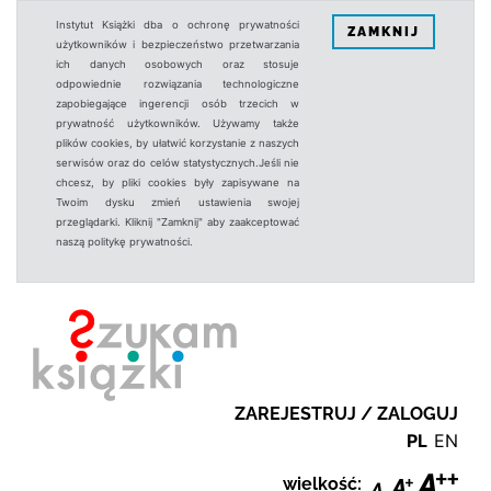
Instytut Książki dba o ochronę prywatności
ZAMKNIJ
użytkowników i bezpieczeństwo przetwarzania
ich danych osobowych oraz stosuje
odpowiednie rozwiązania technologiczne
zapobiegające ingerencji osób trzecich w
prywatność użytkowników. Używamy także
plików cookies, by ułatwić korzystanie z naszych
serwisów oraz do celów statystycznych.Jeśli nie
chcesz, by pliki cookies były zapisywane na
Twoim dysku zmień ustawienia swojej
przeglądarki. Kliknij "Zamknij" aby zaakceptować
naszą politykę prywatności.
ZAREJESTRUJ / ZALOGUJ
PL
EN
wielkość: