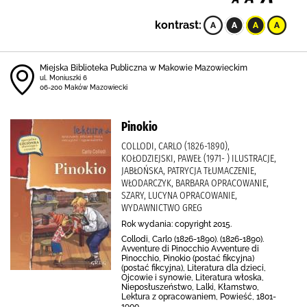
kontrast:
Miejska Biblioteka Publiczna w Makowie Mazowieckim
ul. Moniuszki 6
06-200 Maków Mazowiecki
Pinokio
COLLODI, CARLO (1826-1890),
KOŁODZIEJSKI, PAWEŁ (1971- ) ILUSTRACJE,
JABŁOŃSKA, PATRYCJA TŁUMACZENIE,
WŁODARCZYK, BARBARA OPRACOWANIE,
SZARY, LUCYNA OPRACOWANIE,
WYDAWNICTWO GREG
Rok wydania: copyright 2015.
Collodi, Carlo (1826-1890). (1826-1890).
Avventure di Pinocchio Avventure di
Pinocchio, Pinokio (postać fikcyjna)
(postać fikcyjna), Literatura dla dzieci,
Ojcowie i synowie, Literatura włoska,
Nieposłuszeństwo, Lalki, Kłamstwo,
Lektura z opracowaniem, Powieść, 1801-
1900