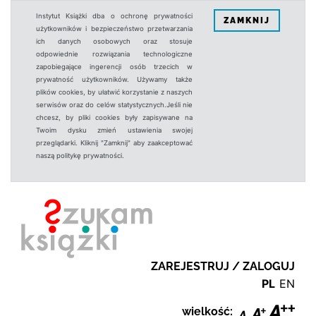
Instytut Książki dba o ochronę prywatności
ZAMKNIJ
użytkowników i bezpieczeństwo przetwarzania
ich danych osobowych oraz stosuje
odpowiednie rozwiązania technologiczne
zapobiegające ingerencji osób trzecich w
prywatność użytkowników. Używamy także
plików cookies, by ułatwić korzystanie z naszych
serwisów oraz do celów statystycznych.Jeśli nie
chcesz, by pliki cookies były zapisywane na
Twoim dysku zmień ustawienia swojej
przeglądarki. Kliknij "Zamknij" aby zaakceptować
naszą politykę prywatności.
ZAREJESTRUJ / ZALOGUJ
PL
EN
wielkość: