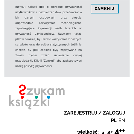
Instytut Książki dba o ochronę prywatności
ZAMKNIJ
użytkowników i bezpieczeństwo przetwarzania
ich danych osobowych oraz stosuje
odpowiednie rozwiązania technologiczne
zapobiegające ingerencji osób trzecich w
prywatność użytkowników. Używamy także
plików cookies, by ułatwić korzystanie z naszych
serwisów oraz do celów statystycznych.Jeśli nie
chcesz, by pliki cookies były zapisywane na
Twoim dysku zmień ustawienia swojej
przeglądarki. Kliknij "Zamknij" aby zaakceptować
naszą politykę prywatności.
ZAREJESTRUJ / ZALOGUJ
PL
EN
wielkość: