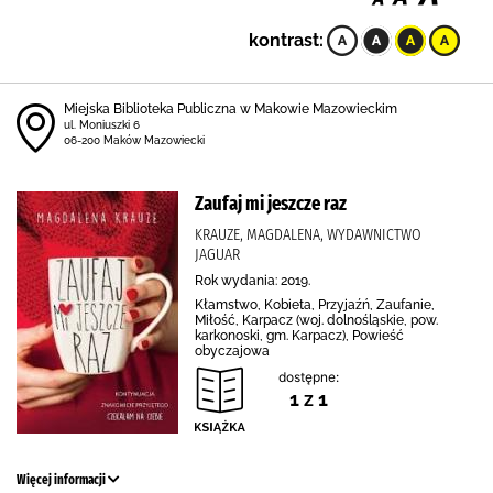
kontrast:
Miejska Biblioteka Publiczna w Makowie Mazowieckim
ul. Moniuszki 6
06-200 Maków Mazowiecki
Zaufaj mi jeszcze raz
KRAUZE, MAGDALENA, WYDAWNICTWO
JAGUAR
Rok wydania: 2019.
Kłamstwo, Kobieta, Przyjaźń, Zaufanie,
Miłość, Karpacz (woj. dolnośląskie, pow.
karkonoski, gm. Karpacz), Powieść
obyczajowa
dostępne:
1 z 1
Więcej informacji