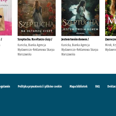
 /
Szeptucha. Na ołtarzu ciszy /
Jestem twoim domem /
Zaurocze
a
Kunicka, Bianka Agencja
Kunicka, Bianka Agencja
Mirek, Kr
Wydawniczo-Reklamowa Skarpa
Wydawniczo-Reklamowa Skarpa
Wydawnic
Warszawska
Warszawska
egulamin
Polityka prywatności i plików cookie
Mapa bibliotek
FAQ
Deklar