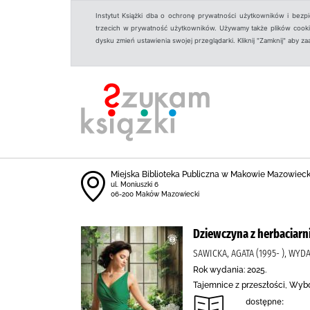
Instytut Książki dba o ochronę prywatności użytkowników i bezp
trzecich w prywatność użytkowników. Używamy także plików cookies
dysku zmień ustawienia swojej przeglądarki. Kliknij "Zamknij" aby z
Miejska Biblioteka Publiczna w Makowie Mazowiec
ul. Moniuszki 6
06-200 Maków Mazowiecki
Dziewczyna z herbaciarn
SAWICKA, AGATA (1995- ), W
Rok wydania: 2025.
Tajemnice z przeszłości, Wy
dostępne: