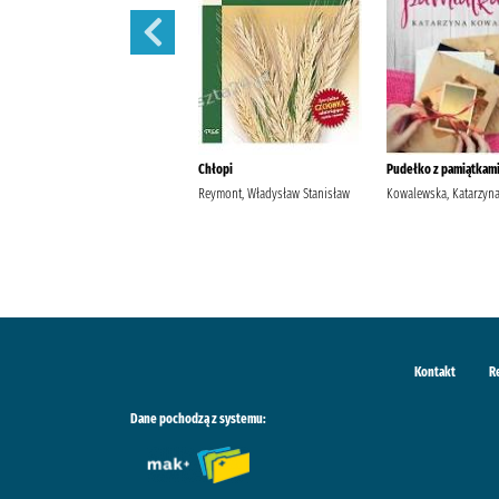
Szantaż /
Chłopi
Pudełko z pamiątkami
Michalak, Katarzyna
Reymont, Władysław Stanisław
Kowalewska, Katarzyn
Kontakt
R
Dane pochodzą z systemu: