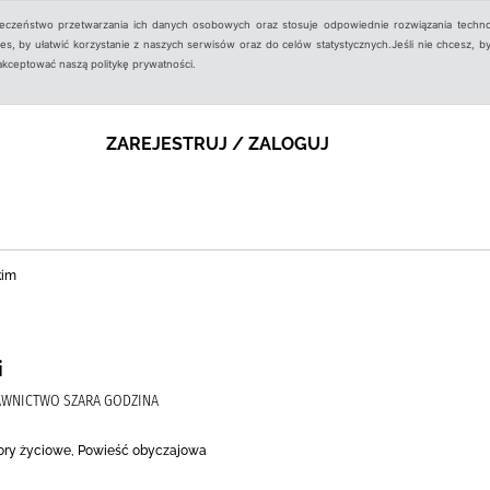
ieczeństwo przetwarzania ich danych osobowych oraz stosuje odpowiednie rozwiązania techno
, by ułatwić korzystanie z naszych serwisów oraz do celów statystycznych.Jeśli nie chcesz, by
aakceptować naszą politykę prywatności.
ZAREJESTRUJ / ZALOGUJ
kim
i
YDAWNICTWO SZARA GODZINA
bory życiowe, Powieść obyczajowa