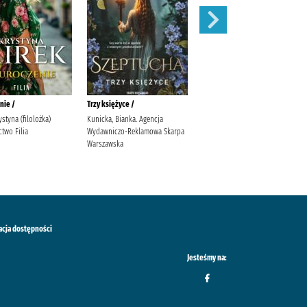
nie /
Trzy księżyce /
Zaręczyny /
ystyna (filolożka)
Kunicka, Bianka. Agencja
Mirek, Krystyna
two Filia
Wydawniczo-Reklamowa Skarpa
Warszawska
acja dostępności
Jesteśmy na: