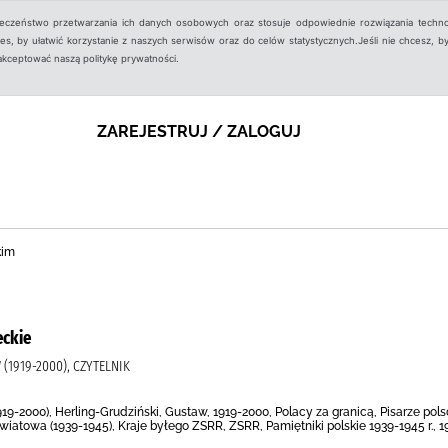
ieczeństwo przetwarzania ich danych osobowych oraz stosuje odpowiednie rozwiązania techno
, by ułatwić korzystanie z naszych serwisów oraz do celów statystycznych.Jeśli nie chcesz, by
aakceptować naszą politykę prywatności.
ZAREJESTRUJ / ZALOGUJ
kim
eckie
(1919-2000), CZYTELNIK
19-2000), Herling-Grudziński, Gustaw, 1919-2000, Polacy za granicą, Pisarze pols
światowa (1939-1945), Kraje byłego ZSRR, ZSRR, Pamiętniki polskie 1939-1945 r., 