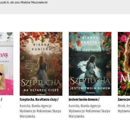
uszki 6
,
06-200 Maków Mazowiecki
 /
Szeptucha. Na ołtarzu ciszy /
Jestem twoim domem /
Zaurocze
a
Kunicka, Bianka Agencja
Kunicka, Bianka Agencja
Mirek, Kr
Wydawniczo-Reklamowa Skarpa
Wydawniczo-Reklamowa Skarpa
Wydawnic
Warszawska
Warszawska