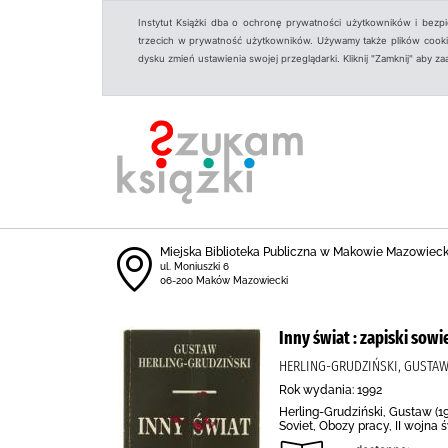
Instytut Książki dba o ochronę prywatności użytkowników i bezp
trzecich w prywatność użytkowników. Używamy także plików cookies
dysku zmień ustawienia swojej przeglądarki. Kliknij "Zamknij" aby z
Miejska Biblioteka Publiczna w Makowie Mazowiec
ul. Moniuszki 6
06-200 Maków Mazowiecki
Inny świat : zapiski sowi
HERLING-GRUDZIŃSKI, GUSTAW 
Rok wydania: 1992
Herling-Grudziński, Gustaw (19
Soviet, Obozy pracy, II wojna 