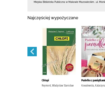
Miejska Biblioteka Publiczna w Makowie Mazowieckim
,
ul. Moni
Najczęściej wypożyczane
Szantaż /
Chłopi
Pudełko z pamiątkami
Michalak, Katarzyna
Reymont, Władysław Stanisław
Kowalewska, Katarzyn