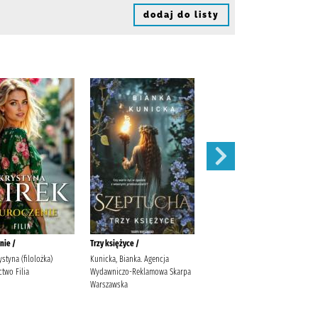
dodaj do listy
nie /
Trzy księżyce /
Zaręczyny /
ystyna (filolożka)
Kunicka, Bianka. Agencja
Mirek, Krystyna
two Filia
Wydawniczo-Reklamowa Skarpa
Warszawska